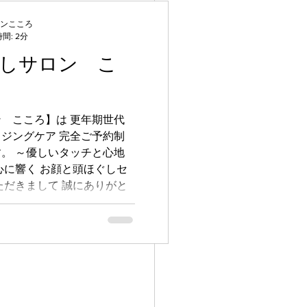
ンこころ
間: 2分
しサロン こ
 こころ】は 更年期世代
ジングケア 完全ご予約制
と心地
心に響く お顔と頭ほぐしセ