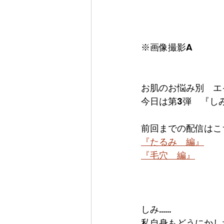
※画像撮影A
お肌のお悩み別　エ
今日は第3弾　『し
前回までの配信はこ
『たるみ　編』
『毛穴　編』
しみ……
私自身もどうにかした