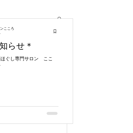
ンこころ
分
知らせ＊
 『し
頭ほぐし専門サロン ここ
せ