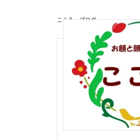
こころ ブログ
お顔と頭ほぐし専
お肌のお
み 編』
箕面市のお顔と頭ほ
こころは
更年期世代の　お肌
完全ご予約制プライベ