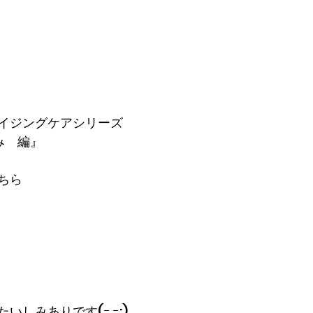
イジングケアシリーズ
み　編』
ちら
いしみありです(ｰ ｰ;)