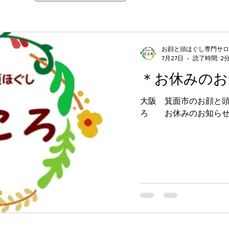
お顔と頭ほぐし専門サロ
7月27日
読了時間: 2
門サロンこころ
2020年4月15日
＊お休みのお
悩み別 エイジングケア
大阪 箕面市のお顔と
ろ お休みのお知ら
ぐし専門サロン　こころ
・脳・心のエイジングケア
ートサロンです。  