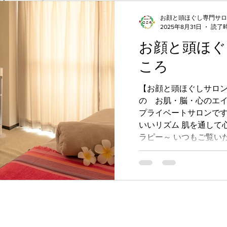
地いいリズム
お顔と頭ほぐし専門サロ
2025年8月31日
読了時
ー～  
お顔と頭ほぐ
ありがとうございます。
ころ
【お顔と頭ほぐしサロン
の お肌・脳・心のエイ
プライベートサロンです。 ～優しいタッチ
いいリズム 肌を通して
ラピー～ いつもご覧いただきまして 誠にありがと
うございます。...