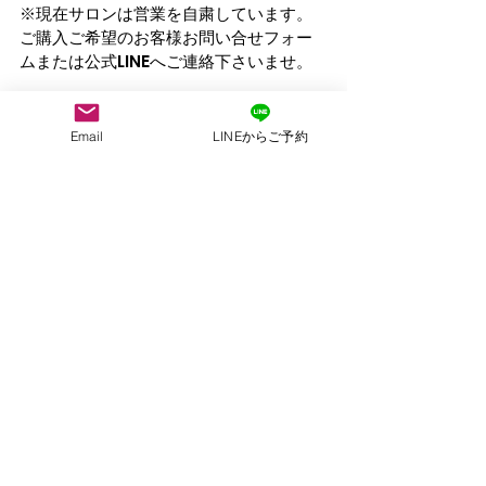
※現在サロンは営業を自粛しています。
ご購入ご希望のお客様お問い合せフォー
ムまたは公式LINEへご連絡下さいませ。  
※サロンでのサービスのご予約も現在受
付け停止させてただいています。
Email
LINEからご予約
お問い合せはお気軽にご連絡下さいま
せ。
営業再開が決まりましたら、ホームペー
ジ、公式LINEから
ご案内とご予約開始させていただきます
ので、ご迷惑おかけいたしますが、しば
らくお待ちくださいませ。
公式LINEからも
メンバーさま限定キャンペーンや最新情
報を発信していますので
是非ご登録お願いいたします♪
⇩⇩⇩⇩⇩
こころLINEご登録