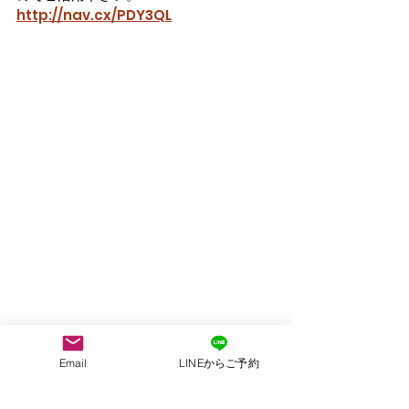
http://nav.cx/PDY3QL
Email
LINEからご予約